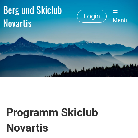
Berg und Skiclub
Login
Novartis
Menü
Programm Skiclub
Novartis