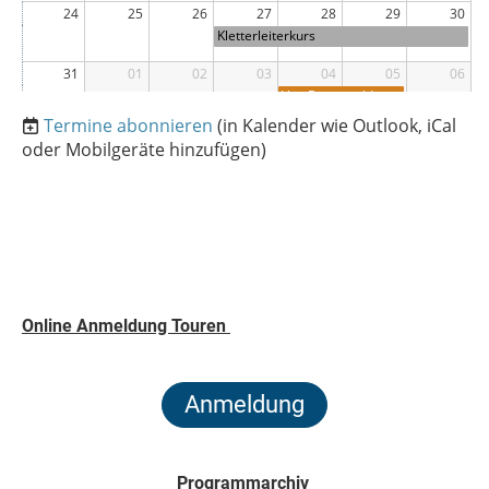
ums
24
25
26
27
28
29
30
Gällihorn
Kletterleiterkurs
31
01
02
03
04
05
06
Von Braunwald
nach Spiringen
Von
Termine abonnieren
(in Kalender wie Outlook, iCal
Chrindi
oder Mobilgeräte hinzufügen)
zum
Möntsch
elespitz
Online Anmeldung Touren
Anmeldung
Programmarchiv