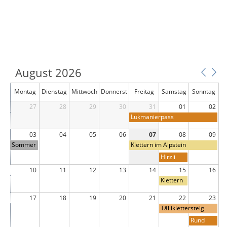
August 2026
Montag
Dienstag
Mittwoch
Donnerst
Freitag
Samstag
Sonntag
27
28
29
ag
30
31
01
02
Lukmanierpass
03
04
05
06
07
08
09
Sommer
Klettern im Alpstein
ferienpr
Hirzli
ogramm:
und
Grilliere
10
11
12
13
14
15
16
Planggen
n
Klettern
stock
am
Gällihorn
17
18
19
20
21
22
23
Tälliklettersteig
Rund